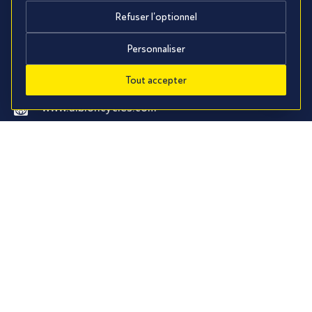
Refuser l'optionnel
SAULT
Personnaliser
455, Route de Saint-Trinit 84390 Sault
+33 (0)4 123 001 06
Tout accepter
sault@albioncycles.com
www.albioncycles.com
Conditions générales de location
Mentions légales
Politique de confidentialité
Cookies
© 2026
Kalixys™
. Tous droits réservés